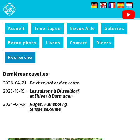
Accueil
Time-lapse
Beaux Arts
Galeries
Borne photo
Livres
Contact
Divers
Recherche
Dernières nouvelles
2026-04-21:
De chez-soi et d'en route
2025-10-19:
Les saisons à Düsseldorf
et l'hiver à Dormagen
2024-04-04:
Rügen, Flensbourg,
Suisse saxonne