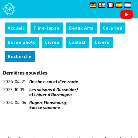
Accueil
Time-lapse
Beaux Arts
Galeries
Borne photo
Livres
Contact
Divers
Recherche
Dernières nouvelles
2026-04-21:
De chez-soi et d'en route
2025-10-19:
Les saisons à Düsseldorf
et l'hiver à Dormagen
2024-04-04:
Rügen, Flensbourg,
Suisse saxonne