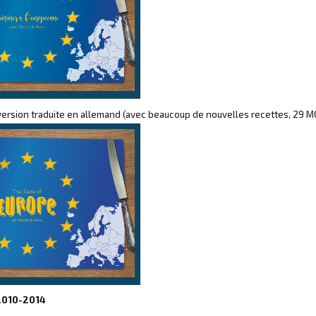
a version traduite en allemand (avec beaucoup de nouvelles recettes, 29 M
2010-2014